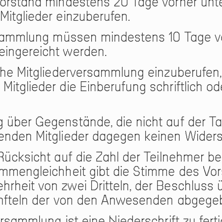
 Vorstand mindestens 20 Tage vorher un
itglieder einzuberufen.
Versammlung müssen mindestens 10 Tage 
eingereicht werden.
iche Mitgliederversammlung einzuberufen
itglieder die Einberufung schriftlich o
 über Gegenstände, die nicht auf der Ta
enden Mitglieder dagegen keinen Widers
Rücksicht auf die Zahl der Teilnehmer be
immengleichheit gibt die Stimme des Vo
rheit von zwei Dritteln, der Beschluss 
Fünfteln der von den Anwesenden abgeg
rsammlung ist eine Niederschrift zu fert