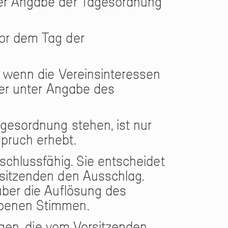
ter Angabe der Tagesordnung
vor dem Tag der
, wenn die Vereinsinteressen
der unter Angabe des
gesordnung stehen, ist nur
pruch erhebt.
schlussfähig. Sie entscheidet
rsitzenden den Ausschlag.
über die Auflösung des
ebenen Stimmen.
igen, die vom Vorsitzenden