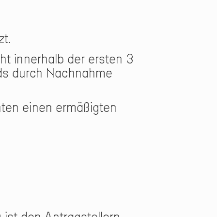
t.
cht innerhalb der ersten 3
ieds durch Nachnahme
chten einen ermäßigten
ist den Antragstellern