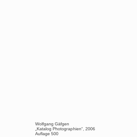
Wolfgang Gäfgen
, 2009
„Katalog Photographien“, 2006
Auflage 500
(80 Exemplare)
Markus F. Strieder
„Katalog Dichtung und Verdichtung“, 2013
Auflage 500
(80 Exemplare)