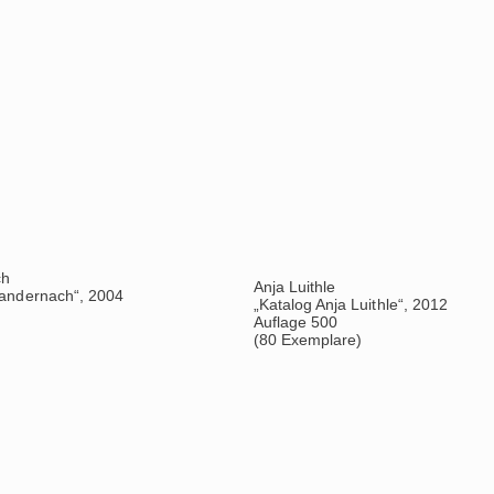
„Katalog JetztJetzt“, 2011
Auflage 500
(80 Exemplare)
nstler
Robert Schad
est“, 2009
„Katalog Der Linie lang“, 2009
Auflage 500
(80 Exemplare)