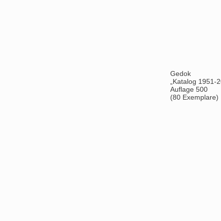
„Katalog Landkrabbi“, 2013
Auflage 500
(80 Exemplare)
Gabriele Straub
„Katalog Die Co
Auflage 500
(80 Exemplare)