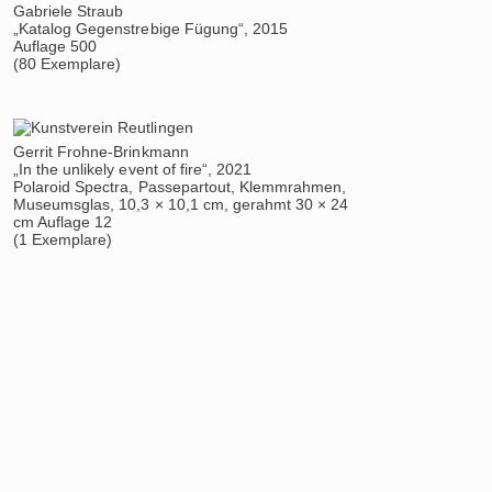
Gabriele Straub
„Katalog Gegenstrebige Fügung“, 2015
Auflage 500
(80 Exemplare)
Gerrit Frohne-Brinkmann
Gedok
„In the unlikely event of fire“, 2021
„Katalog 1951-2
Polaroid Spectra, Passepartout, Klemmrahmen,
Auflage 500
Museumsglas, 10,3 × 10,1 cm, gerahmt 30 × 24
(80 Exemplare)
cm Auflage 12
(1 Exemplare)
Wiebke Bartsch
Jörg Manderna
„Katalog Steppendeckenweiche Horizonte,
„Katalog Jörg 
frischgebügelt“, 2011
Auflage 500
Auflage 500
(80 Exemplare)
(80 Exemplare)
Peter Lang