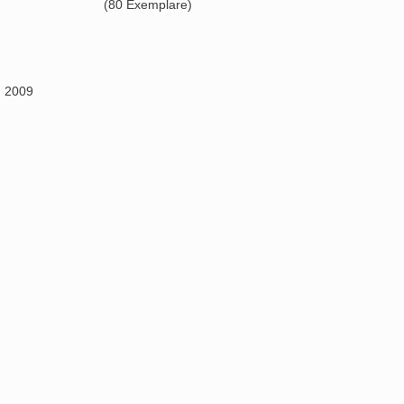
Markus F. Strieder
„Katalog Gravite“, 2010
Auflage 500
(80 Exemplare)