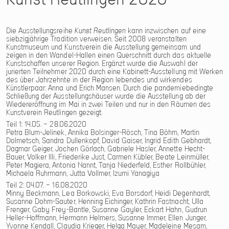
Die Ausstellungsreihe
Kunst Reutlingen
kann inzwischen auf eine
siebzigjährige Tradition verweisen. Seit 2008 veranstalten
Kunstmuseum und Kunstverein die Ausstellung gemeinsam und
zeigen in den Wandel-Hallen einen Querschnitt durch das aktuelle
Kunstschaffen unserer Region. Ergänzt wurde die Auswahl der
jurierten Teilnehmer 2020 durch eine Kabinett-Ausstellung mit Werken
des über Jahrzehnte in der Region lebendes und wirkendes
Künstlerpaar: Anna und Erich Mansen. Durch die pandemiebedingte
Schließung der Ausstellungshäuser wurde die Ausstellung ab der
Wiedereröffnung im Mai in zwei Teilen und nur in den Räumen des
Kunstverein Reutlingen gezeigt.
Teil 1: 14.05. – 28.06.2020
Petra Blum-Jelinek, Annika Bolsinger-Rösch, Tina Böhm, Martin
Dolmetsch, Sandra Dullenkopf, David Gaiser, Ingrid Edith Gebhardt,
Dagmar Geiger, Jochen Görlach, Gabriele Hasler, Annette Hecht-
Bauer, Volker Illi, Friederike Just, Carmen Kübler, Beate Leinmüller,
Peter Magiera, Antonia Nannt, Tanja Niederfeld, Esther Rollbühler,
Michaela Ruhrmann, Jutta Vollmer, Izumi Yanagiya
Teil 2: 04.07. – 16.08.2020
Minny Beckmann, Lea Borkowski, Eva Borsdorf, Heidi Degenhardt,
Susanne Dohm-Sauter, Henning Eichinger, Kathrin Fastnacht, Ulla
Frenger, Gaby Frey-Bantle, Susanne Gayler, Eckart Hahn, Gudrun
Heller-Hoffmann, Hermann Helmers, Susanne Immer, Ellen Junger,
Yvonne Kendall, Claudia Krieger, Helga Mayer, Madeleine Mesam,