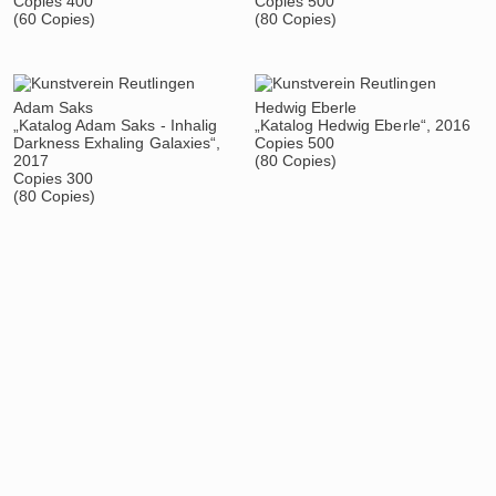
Copies 400
Copies 500
(60 Copies)
(80 Copies)
Adam Saks
Hedwig Eberle
„Katalog Adam Saks - Inhalig
„Katalog Hedwig Eberle“, 2016
Darkness Exhaling Galaxies“,
Copies 500
2017
(80 Copies)
Copies 300
(80 Copies)
Katalog Georg Baselitz, Albert
Monika Michalko
Oehlen
„Katalog Monika Michalko“,
„Georg Baselitz Albert Oehlen“,
2015
2016
Copies 500
Copies 400
(80 Copies)
(0 Copies)
Siegfried Seitz
Andre Butzer
„Katalog Weltenwechsel“, 2015
„Katalog 2012-2015“, 2015