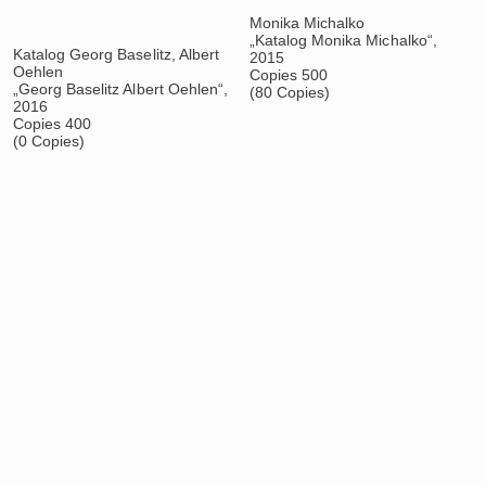
Copies 500
Copies 500
(80 Copies)
(80 Copies)
Horst Janssen
Kalin Lindena
„Katalog zur Art Karlsruhe
„Katalog Kalin“, 2015
2015“, 2015
Copies 500
Copies 500
(80 Copies)
(80 Copies)
Jessica Buhlmann
„Katalog Resonant Bodies“,
2015
Copies 500
(80 Copies)
Gabriele Straub
„Katalog Gegenstrebige