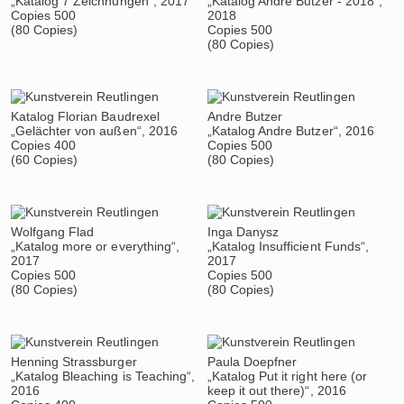
„Katalog 7 Zeichnungen“, 2017
„Katalog Andre Butzer - 2018“,
Copies 500
2018
(80 Copies)
Copies 500
(80 Copies)
Katalog Florian Baudrexel
Andre Butzer
„Gelächter von außen“, 2016
„Katalog Andre Butzer“, 2016
Copies 400
Copies 500
(60 Copies)
(80 Copies)
Wolfgang Flad
Inga Danysz
„Katalog more or everything“,
„Katalog Insufficient Funds“,
2017
2017
Copies 500
Copies 500
(80 Copies)
(80 Copies)
Henning Strassburger
Paula Doepfner
„Katalog Bleaching is Teaching“,
„Katalog Put it right here (or
2016
keep it out there)“, 2016