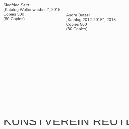
Fügung“, 2015
Copies 500
(80 Copies)
Ingrid Floss
Katalog Thomas Arnolds
„Katalog Stay on this road for a
„Thomas Arnolds“, 2014
long time“, 2014
Copies 400
Copies 500
KUNSTVEREIN REUT
(20 Copies)
(80 Copies)